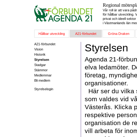
Regional mötespl
Vår roll är att vara p
för hållbar utveckling.
privat och ideell sektor
i Västmanlands län me
Hållbar utveckling
A21-förbundet
Gröna Draken
Styrelsen
A21-förbundet
Vision
Historik
Agenda 21-förbund
Styrelsen
Stadgar
elva ledamöter. D
Stämmor
företag, myndighe
Medlemmar
Bli medlem
organisationer.
Styrelselogin
Här ser du vilka 
som valdes vid v
Västerås. Klicka p
respektive person
organisation de r
vill arbeta för ino