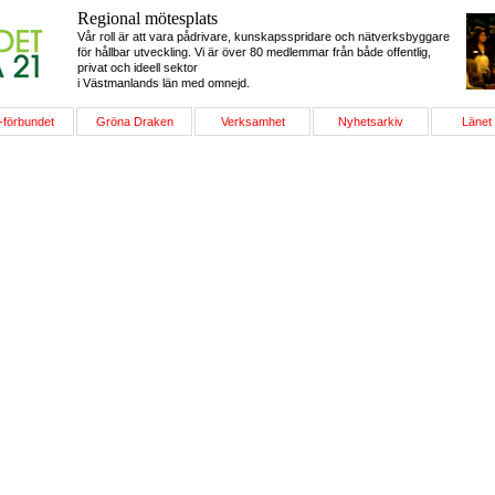
Regional mötesplats
Vår roll är att vara pådrivare, kunskapsspridare och nätverksbyggare
för hållbar utveckling. Vi är över 80 medlemmar från både offentlig,
privat och ideell sektor
i Västmanlands län med omnejd.
-förbundet
Gröna Draken
Verksamhet
Nyhetsarkiv
Länet 