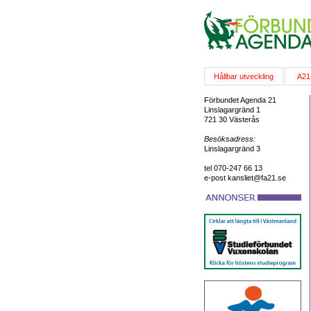
Hållbar utveckling
A21
Förbundet Agenda 21
Linslagargränd 1
721 30 Västerås
Besöksadress:
Linslagargränd 3
tel 070-247 66 13
e-post kansliet@fa21.se